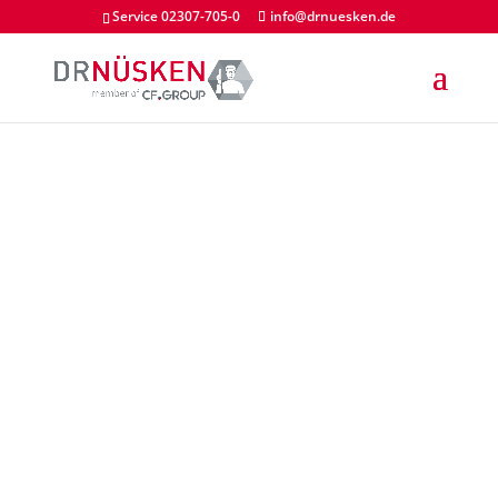
Service 02307-705-0
info@drnuesken.de
HAUT- UND
KÖRPERPFLEGE
DR. NÜSKEN CHEMIE
GMBH
KONTAKT