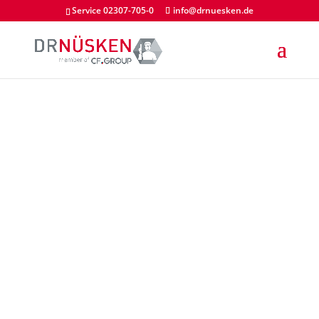
Service 02307-705-0
info@drnuesken.de
SONSTIGE
DR. NÜSKEN CHEMIE
GMBH
KONTAKT