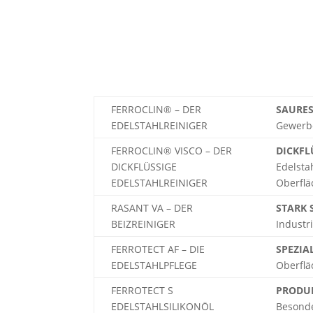
FERROCLIN® – DER
SAURE
EDELSTAHLREINIGER
Gewerbe
FERROCLIN® VISCO – DER
DICKFL
DICKFLÜSSIGE
Edelsta
EDELSTAHLREINIGER
Oberfläc
RASANT VA – DER
STARK 
BEIZREINIGER
Industr
FERROTECT AF – DIE
SPEZI
EDELSTAHLPFLEGE
Oberflä
FERROTECT S
PRODUK
EDELSTAHLSILIKONÖL
Besonde