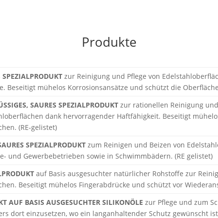
Produkte
S SPEZIALPRODUKT
zur Reinigung und Pflege von Edelstahloberfl
. Beseitigt mühelos Korrosionsansätze und schützt die Oberfläche
ÜSSIGES, SAURES SPEZIALPRODUKT
zur rationellen Reinigung un
hloberflächen dank hervorragender Haftfähigkeit. Beseitigt mühelo
hen. (RE-gelistet)
SAURES SPEZIALPRODUKT
zum Reinigen und Beizen von Edelstah
ie- und Gewerbebetrieben sowie in Schwimmbädern. (RE gelistet)
ALPRODUKT
auf Basis ausgesuchter natürlicher Rohstoffe zur Rein
chen. Beseitigt mühelos Fingerabdrücke und schützt vor Wieder
T AUF BASIS AUSGESUCHTER SILIKONÖLE
zur Pflege und zum Sc
rs dort einzusetzen, wo ein langanhaltender Schutz gewünscht ist