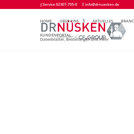
Service 02307-705-0
info@drnuesken.de
HOME
ÜBER UNS
AKTUELLES
BRAN
KUNDENPORTAL
Datenblätter, Bestellungen und mehr
PFLEGEMITT
DR. NÜSKEN
KONTAKT