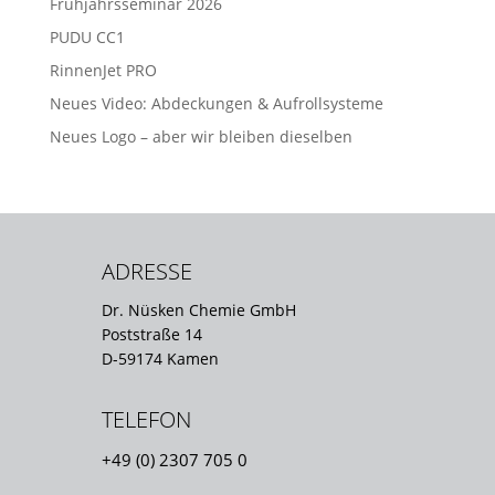
Frühjahrsseminar 2026
PUDU CC1
RinnenJet PRO
Neues Video: Abdeckungen & Aufrollsysteme
Neues Logo – aber wir bleiben dieselben
ADRESSE
Dr. Nüsken Chemie GmbH
Poststraße 14
D-59174 Kamen
TELEFON
+49 (0) 2307 705 0