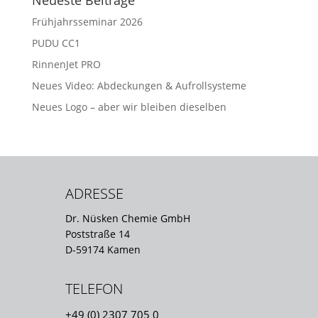
Neueste Beiträge
Frühjahrsseminar 2026
PUDU CC1
RinnenJet PRO
Neues Video: Abdeckungen & Aufrollsysteme
Neues Logo – aber wir bleiben dieselben
ADRESSE
Dr. Nüsken Chemie GmbH
Poststraße 14
D-59174 Kamen
TELEFON
+49 (0) 2307 705 0