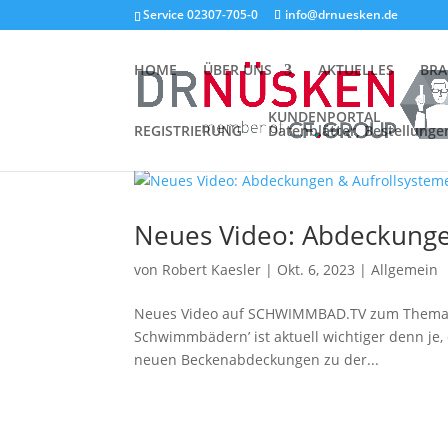
Service 02307-705-0
info@drnuesken.de
HOME
ÜBER UNS
AKTUELLES
BR
KUNDENPORTAL
REGISTRIERUNG
Datenblätter, Bestellung
Neues Video: Abdeckunge
von
Robert Kaesler
|
Okt. 6, 2023
|
Allgemein
Neues Video auf SCHWIMMBAD.TV zum Thema B
Schwimmbädern’ ist aktuell wichtiger denn je,
neuen Beckenabdeckungen zu der...